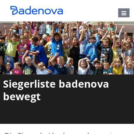
Toggle
naviga
Siegerliste badenova
bewegt