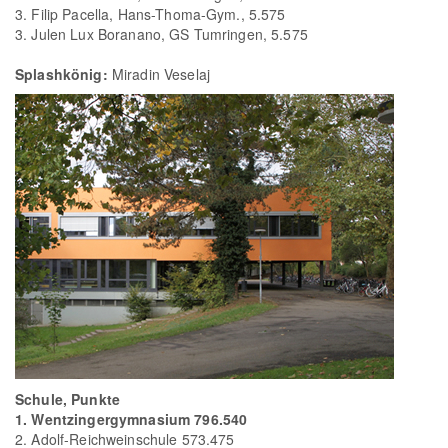
3. Filip Pacella, Hans-Thoma-Gym., 5.575
3. Julen Lux Boranano, GS Tumringen, 5.575
Splashkönig:
Miradin Veselaj
Schule, Punkte
1. Wentzingergymnasium 796.540
2. Adolf-Reichweinschule 573.475