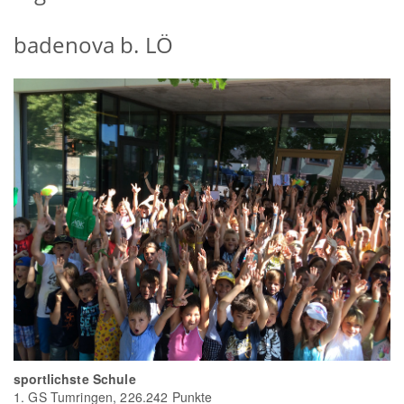
badenova b. LÖ
sportlichste Schule
1. GS Tumringen, 226.242 Punkte